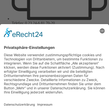
Telefax: 0 23 24-6 81 70-20
E-Mail: info@nolte-edelstahl.de
Wir benötigen Ihre
Zustimmung, um den
Google Maps-Service zu
laden!
Wir verwenden einen Service eines
Drittanbieters, um Karteninhalte
einzubetten. Dieser Service kann
Daten zu Ihren Aktivitäten
sammeln. Bitte lesen Sie die Details
durch und stimmen Sie der
Nutzung des Service zu, um diese
Karte anzuzeigen.