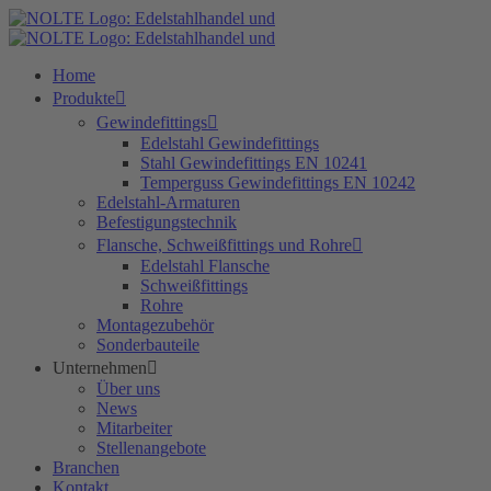
Zum
Inhalt
springen
Home
Produkte
Gewindefittings
Edelstahl Gewindefittings
Stahl Gewindefittings EN 10241
Temperguss Gewindefittings EN 10242
Edelstahl-Armaturen
Befestigungstechnik
Flansche, Schweißfittings und Rohre
Edelstahl Flansche
Schweißfittings
Rohre
Montagezubehör
Sonderbauteile
Unternehmen
Über uns
News
Mitarbeiter
Stellenangebote
Branchen
Kontakt