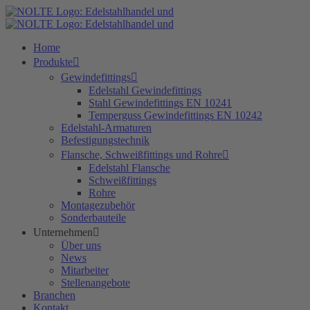
Zum
Inhalt
springen
Home
Produkte
Gewindefittings
Edelstahl Gewindefittings
Stahl Gewindefittings EN 10241
Temperguss Gewindefittings EN 10242
Edelstahl-Armaturen
Befestigungstechnik
Flansche, Schweißfittings und Rohre
Edelstahl Flansche
Schweißfittings
Rohre
Montagezubehör
Sonderbauteile
Unternehmen
Über uns
News
Mitarbeiter
Stellenangebote
Branchen
Kontakt