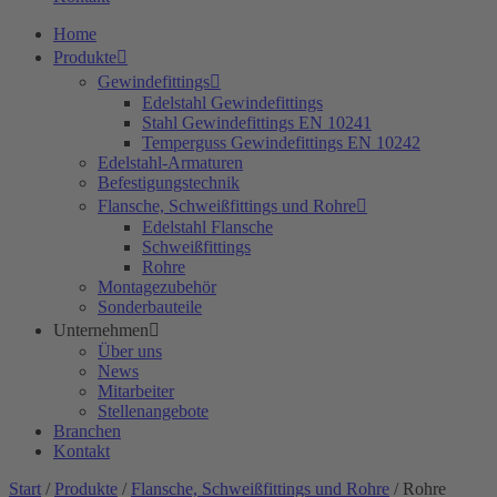
Home
Produkte
Gewindefittings
Edelstahl Gewindefittings
Stahl Gewindefittings EN 10241
Temperguss Gewindefittings EN 10242
Edelstahl-Armaturen
Befestigungstechnik
Flansche, Schweißfittings und Rohre
Edelstahl Flansche
Schweißfittings
Rohre
Montagezubehör
Sonderbauteile
Unternehmen
Über uns
News
Mitarbeiter
Stellenangebote
Branchen
Kontakt
Start
/
Produkte
/
Flansche, Schweißfittings und Rohre
/ Rohre