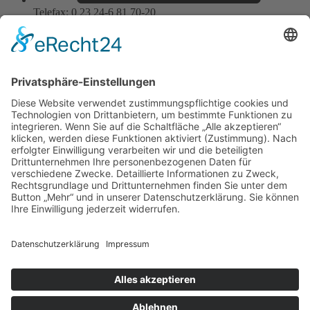
Telefax: 0 23 24-6 81 70-20
E-Mail: info@nolte-edelstahl.de
Wir benötigen Ihre
Zustimmung, um den
Google Maps-Service zu
laden!
Wir verwenden einen Service eines
Drittanbieters, um Karteninhalte
einzubetten. Dieser Service kann
Daten zu Ihren Aktivitäten
sammeln. Bitte lesen Sie die Details
durch und stimmen Sie der
Nutzung des Service zu, um diese
Karte anzuzeigen.
© 2024 Nolte Edelstahl GmbH | Alle Rechte vorbehalten
Mehr Informationen
Impressum