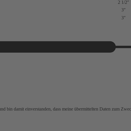
2 1/2″
3″
3″
 und bin damit einverstanden, dass meine übermittelten Daten zum Zw