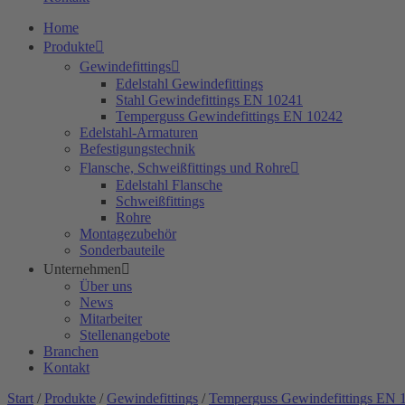
Home
Produkte
Gewindefittings
Edelstahl Gewindefittings
Stahl Gewindefittings EN 10241
Temperguss Gewindefittings EN 10242
Edelstahl-Armaturen
Befestigungstechnik
Flansche, Schweißfittings und Rohre
Edelstahl Flansche
Schweißfittings
Rohre
Montagezubehör
Sonderbauteile
Unternehmen
Über uns
News
Mitarbeiter
Stellenangebote
Branchen
Kontakt
Start
/
Produkte
/
Gewindefittings
/
Temperguss Gewindefittings EN 