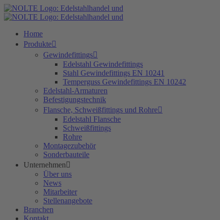
Zum
Inhalt
springen
Home
Produkte
Gewindefittings
Edelstahl Gewindefittings
Stahl Gewindefittings EN 10241
Temperguss Gewindefittings EN 10242
Edelstahl-Armaturen
Befestigungstechnik
Flansche, Schweißfittings und Rohre
Edelstahl Flansche
Schweißfittings
Rohre
Montagezubehör
Sonderbauteile
Unternehmen
Über uns
News
Mitarbeiter
Stellenangebote
Branchen
Kontakt