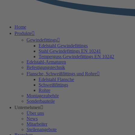
Home
Produkte
Gewindefittings
Edelstahl Gewindefittings
Stahl Gewindefittings EN 10241
Temperguss Gewindefittings EN 10242
Edelstahl-Armaturen
Befestigungstechnik
Flansche, Schweißfittings und Rohre
Edelstahl Flansche
Schweißfittings
Rohre
Montagezubehör
Sonderbauteile
Unternehmen
Über uns
News
Mitarbeiter
Stellenangebote
Branchen