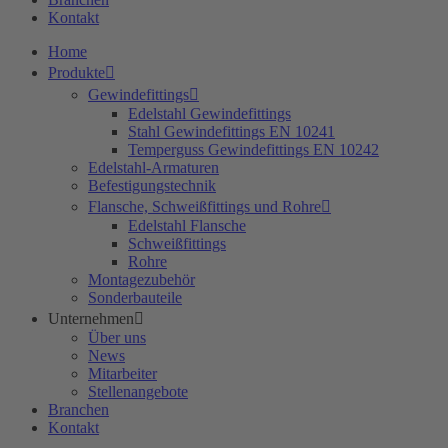
Kontakt
Home
Produkte
Gewindefittings
Edelstahl Gewindefittings
Stahl Gewindefittings EN 10241
Temperguss Gewindefittings EN 10242
Edelstahl-Armaturen
Befestigungstechnik
Flansche, Schweißfittings und Rohre
Edelstahl Flansche
Schweißfittings
Rohre
Montagezubehör
Sonderbauteile
Unternehmen
Über uns
News
Mitarbeiter
Stellenangebote
Branchen
Kontakt