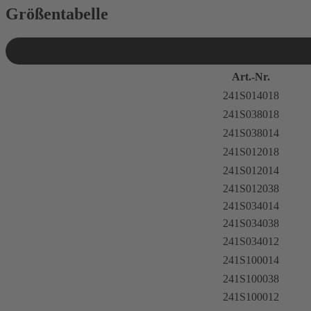
Größentabelle
Art.-Nr.
241S014018
241S038018
241S038014
241S012018
241S012014
241S012038
241S034014
241S034038
241S034012
241S100014
241S100038
241S100012