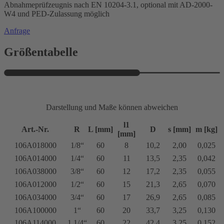
Abnahmeprüfzeugnis nach EN 10204-3.1, optional mit AD-2000-
W4 und PED-Zulassung möglich
Anfrage
Größentabelle
Darstellung und Maße können abweichen
l1
Art.-Nr.
R
L [mm]
D
s [mm]
m [kg]
[mm]
106A018000
1/8“
60
8
10,2
2,00
0,025
106A014000
1/4“
60
11
13,5
2,35
0,042
106A038000
3/8“
60
12
17,2
2,35
0,055
106A012000
1/2“
60
15
21,3
2,65
0,070
106A034000
3/4“
60
17
26,9
2,65
0,085
106A100000
1“
60
20
33,7
3,25
0,130
106A114000
1 1/4“
60
22
42,4
3,25
0,152