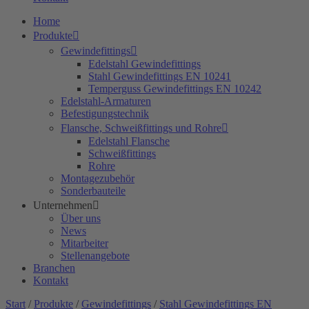
Home
Produkte
Gewindefittings
Edelstahl Gewindefittings
Stahl Gewindefittings EN 10241
Temperguss Gewindefittings EN 10242
Edelstahl-Armaturen
Befestigungstechnik
Flansche, Schweißfittings und Rohre
Edelstahl Flansche
Schweißfittings
Rohre
Montagezubehör
Sonderbauteile
Unternehmen
Über uns
News
Mitarbeiter
Stellenangebote
Branchen
Kontakt
Start
/
Produkte
/
Gewindefittings
/
Stahl Gewindefittings EN