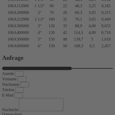
106A112000
1 1/2“
60
22
48,3
3,25
0,182
106A200000
2“
70
26
60,3
3,65
0,315
106A212000
2 1/2“
100
32
76,1
3,65
0,449
106A300000
3“
120
35
88,9
4,00
0,653
106A400000
4“
120
42
114,3
4,00
0,710
106A500000
5“
150
48
139,7
5
1,618
106A600000
6“
150
50
168,3
6,5
2,457
Anfrage
Anrede
Vorname
Nachname
Telefon
E-Mail
Nachricht
Datenschutz