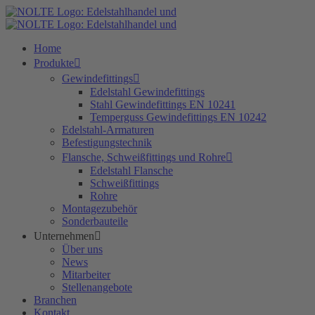
Zum
Inhalt
springen
Home
Produkte
Gewindefittings
Edelstahl Gewindefittings
Stahl Gewindefittings EN 10241
Temperguss Gewindefittings EN 10242
Edelstahl-Armaturen
Befestigungstechnik
Flansche, Schweißfittings und Rohre
Edelstahl Flansche
Schweißfittings
Rohre
Montagezubehör
Sonderbauteile
Unternehmen
Über uns
News
Mitarbeiter
Stellenangebote
Branchen
Kontakt