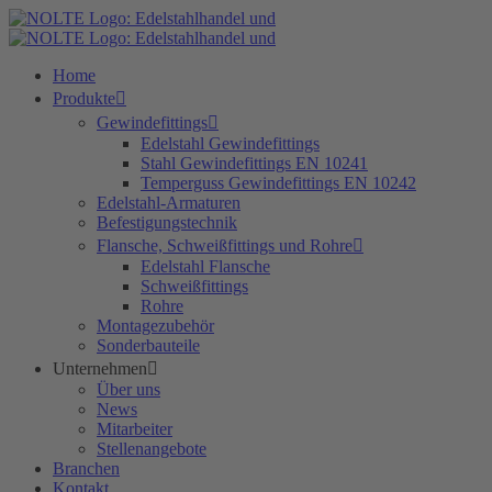
Zum
Inhalt
springen
Home
Produkte
Gewindefittings
Edelstahl Gewindefittings
Stahl Gewindefittings EN 10241
Temperguss Gewindefittings EN 10242
Edelstahl-Armaturen
Befestigungstechnik
Flansche, Schweißfittings und Rohre
Edelstahl Flansche
Schweißfittings
Rohre
Montagezubehör
Sonderbauteile
Unternehmen
Über uns
News
Mitarbeiter
Stellenangebote
Branchen
Kontakt