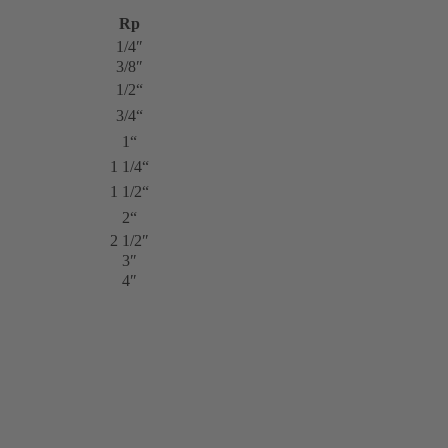
Rp
1/4″
3/8″
1/2“
3/4“
1“
1 1/4“
1 1/2“
2“
2 1/2″
3″
4″