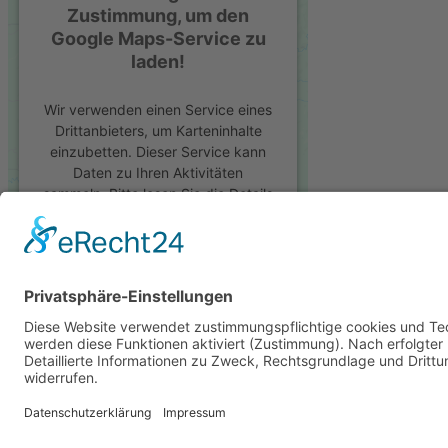
Zustimmung, um den
Google Maps-Service zu
laden!
Wir verwenden einen Service eines
Drittanbieters, um Karteninhalte
einzubetten. Dieser Service kann
Daten zu Ihren Aktivitäten
sammeln. Bitte lesen Sie die Details
durch und stimmen Sie der
Nutzung des Service zu, um diese
Karte anzuzeigen.
© 2024 Nolte Edelstahl GmbH | Alle Rechte vorbehalten
Mehr Informationen
Impressum
Datenschutz­erklärung
Akzeptieren
AGB´s
powered by
Usercentrics Consent
Management Platform
&
eRecht24