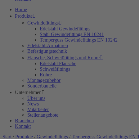
Home
Produkte
Gewindefittings
Edelstahl Gewindefittings
Stahl Gewindefittings EN 10241
Temperguss Gewindefittings EN 10242
Edelstahl-Armaturen
Befestigungstechnik
Flansche, Schweißfittings und Rohre
Edelstahl Flansche
Schweißfittings
Rohre
Montagezubehör
Sonderbauteile
Unternehmen
Über uns
News
Mitarbeiter
Stellenangebote
Branchen
Kontakt
Start
/
Produkte
/
Gewindefittings
/
Temperguss Gewindefittings EN 