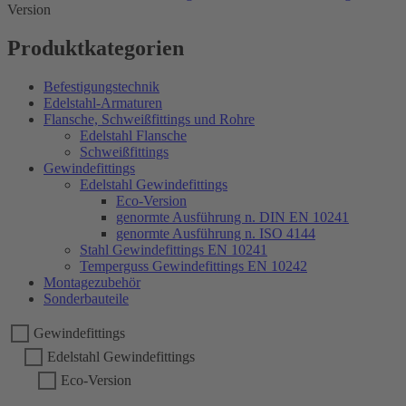
Version
Produktkategorien
Befestigungstechnik
Edelstahl-Armaturen
Flansche, Schweißfittings und Rohre
Edelstahl Flansche
Schweißfittings
Gewindefittings
Edelstahl Gewindefittings
Eco-Version
genormte Ausführung n. DIN EN 10241
genormte Ausführung n. ISO 4144
Stahl Gewindefittings EN 10241
Temperguss Gewindefittings EN 10242
Montagezubehör
Sonderbauteile
Gewindefittings
Edelstahl Gewindefittings
Eco-Version