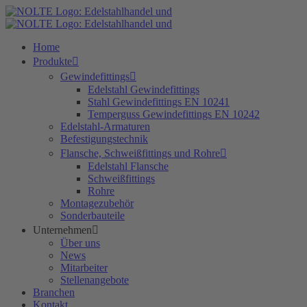
Zum
Inhalt
springen
Home
Produkte
Gewindefittings
Edelstahl Gewindefittings
Stahl Gewindefittings EN 10241
Temperguss Gewindefittings EN 10242
Edelstahl-Armaturen
Befestigungstechnik
Flansche, Schweißfittings und Rohre
Edelstahl Flansche
Schweißfittings
Rohre
Montagezubehör
Sonderbauteile
Unternehmen
Über uns
News
Mitarbeiter
Stellenangebote
Branchen
Kontakt