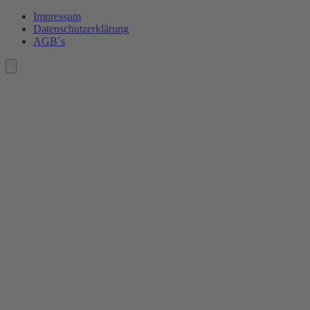
Mehr Informationen
Impressum
Datenschutz­erklärung
Akzeptieren
AGB´s
powered by
Usercentrics Consent
Management Platform
&
eRecht24