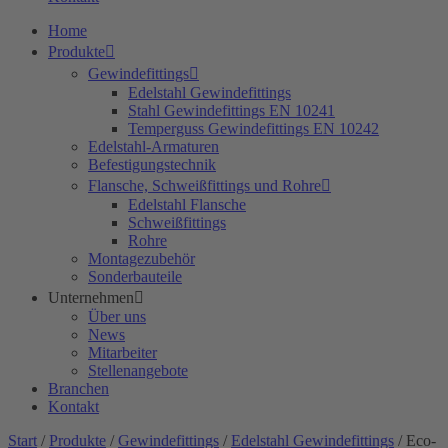
Home
Produkte
Gewindefittings
Edelstahl Gewindefittings
Stahl Gewindefittings EN 10241
Temperguss Gewindefittings EN 10242
Edelstahl-Armaturen
Befestigungstechnik
Flansche, Schweißfittings und Rohre
Edelstahl Flansche
Schweißfittings
Rohre
Montagezubehör
Sonderbauteile
Unternehmen
Über uns
News
Mitarbeiter
Stellenangebote
Branchen
Kontakt
Start
/
Produkte
/
Gewindefittings
/
Edelstahl Gewindefittings
/ Eco-