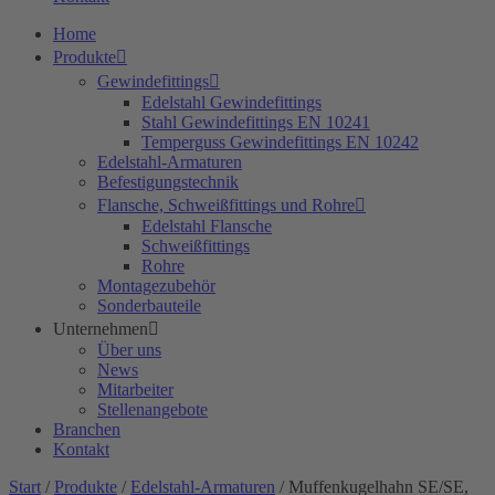
Home
Produkte
Gewindefittings
Edelstahl Gewindefittings
Stahl Gewindefittings EN 10241
Temperguss Gewindefittings EN 10242
Edelstahl-Armaturen
Befestigungstechnik
Flansche, Schweißfittings und Rohre
Edelstahl Flansche
Schweißfittings
Rohre
Montagezubehör
Sonderbauteile
Unternehmen
Über uns
News
Mitarbeiter
Stellenangebote
Branchen
Kontakt
Start
/
Produkte
/
Edelstahl-Armaturen
/ Muffenkugelhahn SE/SE,