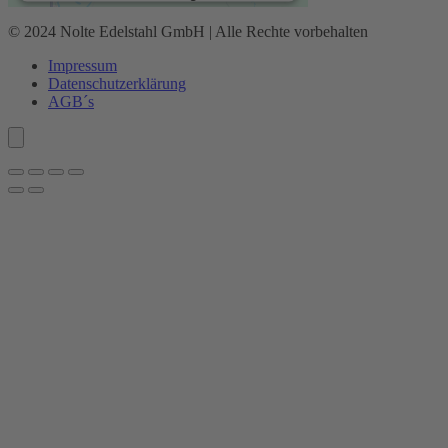
© 2024 Nolte Edelstahl GmbH | Alle Rechte vorbehalten
Mehr Informationen
Impressum
Datenschutz­erklärung
Akzeptieren
AGB´s
powered by
Usercentrics Consent
Management Platform
&
eRecht24