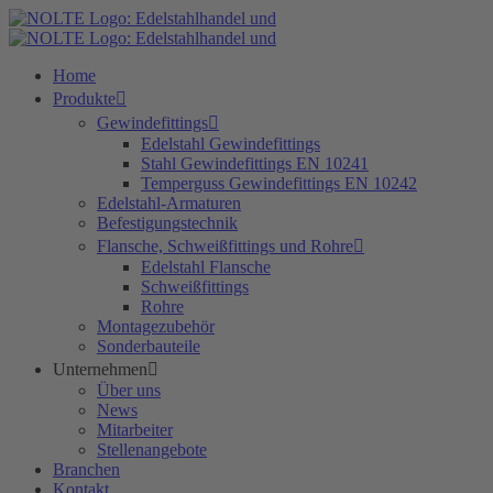
Zum
Inhalt
springen
Home
Produkte
Gewindefittings
Edelstahl Gewindefittings
Stahl Gewindefittings EN 10241
Temperguss Gewindefittings EN 10242
Edelstahl-Armaturen
Befestigungstechnik
Flansche, Schweißfittings und Rohre
Edelstahl Flansche
Schweißfittings
Rohre
Montagezubehör
Sonderbauteile
Unternehmen
Über uns
News
Mitarbeiter
Stellenangebote
Branchen
Kontakt