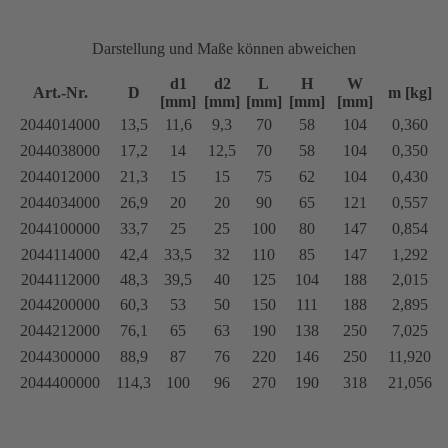
Darstellung und Maße können abweichen
d1
d2
L
H
W
Art.-Nr.
D
m [kg]
[mm]
[mm]
[mm]
[mm]
[mm]
2044014000
13,5
11,6
9,3
70
58
104
0,360
2044038000
17,2
14
12,5
70
58
104
0,350
2044012000
21,3
15
15
75
62
104
0,430
2044034000
26,9
20
20
90
65
121
0,557
2044100000
33,7
25
25
100
80
147
0,854
2044114000
42,4
33,5
32
110
85
147
1,292
2044112000
48,3
39,5
40
125
104
188
2,015
2044200000
60,3
53
50
150
111
188
2,895
2044212000
76,1
65
63
190
138
250
7,025
2044300000
88,9
87
76
220
146
250
11,920
2044400000
114,3
100
96
270
190
318
21,056