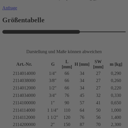
Anfrage
Größentabelle
Darstellung und Maße können abweichen
L
SW
Art.-Nr.
G
H [mm]
m [kg]
[mm]
[mm]
2114014000
1/4″
66
34
27
0,290
2114038000
3/8″
66
34
27
0,260
2114012000
1/2″
66
34
27
0,220
2114034000
3/4″
76
45
32
0,330
2114100000
1″
90
57
41
0,650
2114114000
1 1/4″
110
64
50
1,000
2114112000
1 1/2″
120
76
56
1,400
2114200000
2″
150
87
70
2,300