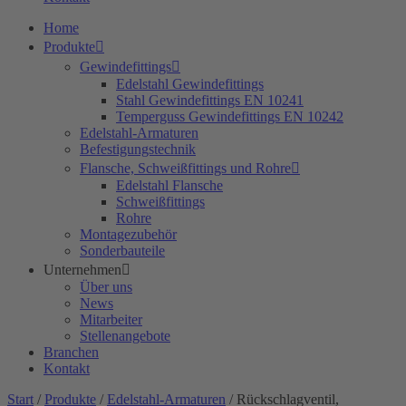
Home
Produkte
Gewindefittings
Edelstahl Gewindefittings
Stahl Gewindefittings EN 10241
Temperguss Gewindefittings EN 10242
Edelstahl-Armaturen
Befestigungstechnik
Flansche, Schweißfittings und Rohre
Edelstahl Flansche
Schweißfittings
Rohre
Montagezubehör
Sonderbauteile
Unternehmen
Über uns
News
Mitarbeiter
Stellenangebote
Branchen
Kontakt
Start
/
Produkte
/
Edelstahl-Armaturen
/ Rückschlagventil,