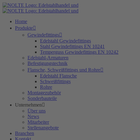
Zum
Inhalt
springen
Home
Produkte
Gewindefittings
Edelstahl Gewindefittings
Stahl Gewindefittings EN 10241
Temperguss Gewindefittings EN 10242
Edelstahl-Armaturen
Befestigungstechnik
Flansche, Schweißfittings und Rohre
Edelstahl Flansche
Schweißfittings
Rohre
Montagezubehör
Sonderbauteile
Unternehmen
Über uns
News
Mitarbeiter
Stellenangebote
Branchen
Kontakt