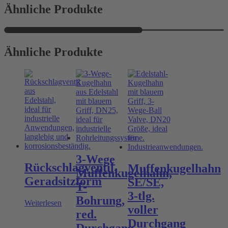
Ähnliche Produkte
Ähnliche Produkte
3-Wege
Rückschlagventil,
Muffenkugelhahn
Muffenkugelhahn,
Geradsitzform
SE/SE,
T-
3-tlg.
Bohrung,
Weiterlesen
voller
red.
Durchgang