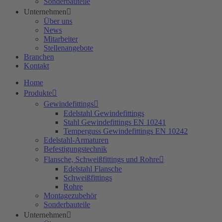
Sonderbauteile
Unternehmen
Über uns
News
Mitarbeiter
Stellenangebote
Branchen
Kontakt
Home
Produkte
Gewindefittings
Edelstahl Gewindefittings
Stahl Gewindefittings EN 10241
Temperguss Gewindefittings EN 10242
Edelstahl-Armaturen
Befestigungstechnik
Flansche, Schweißfittings und Rohre
Edelstahl Flansche
Schweißfittings
Rohre
Montagezubehör
Sonderbauteile
Unternehmen