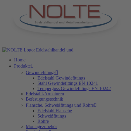
Zum
Inhalt
springen
Home
Produkte
Gewindefittings
Edelstahl Gewindefittings
Stahl Gewindefittings EN 10241
Temperguss Gewindefittings EN 10242
Edelstahl-Armaturen
Befestigungstechnik
Flansche, Schweißfittings und Rohre
Edelstahl Flansche
Schweißfittings
Rohre
Montagezubehör