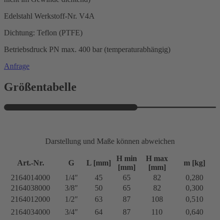
Edelstahl Werkstoff-Nr. V4A
Dichtung: Teflon (PTFE)
Betriebsdruck PN max. 400 bar (temperaturabhängig)
Anfrage
Größentabelle
Darstellung und Maße können abweichen
H min
H max
Art.-Nr.
G
L [mm]
m [kg]
[mm]
[mm]
2164014000
1/4″
45
65
82
0,280
2164038000
3/8″
50
65
82
0,300
2164012000
1/2″
63
87
108
0,510
2164034000
3/4″
64
87
110
0,640