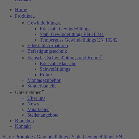
Home
Produkte
Gewindefittings
Edelstahl Gewindefittings
Stahl Gewindefittings EN 10241
Temperguss Gewindefittings EN 10242
Edelstahl-Armaturen
Befestigungstechnik
Flansche, Schweißfittings und Rohre
Edelstahl Flansche
Schweißfittings
Rohre
Montagezubehör
Sonderbauteile
Unternehmen
Über uns
News
Mitarbeiter
Stellenangebote
Branchen
Kontakt
Start
/
Produkte
/
Gewindefittings
/
Stahl Gewindefittings EN