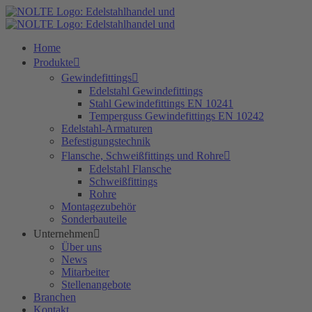
Zum
Inhalt
springen
Home
Produkte
Gewindefittings
Edelstahl Gewindefittings
Stahl Gewindefittings EN 10241
Temperguss Gewindefittings EN 10242
Edelstahl-Armaturen
Befestigungstechnik
Flansche, Schweißfittings und Rohre
Edelstahl Flansche
Schweißfittings
Rohre
Montagezubehör
Sonderbauteile
Unternehmen
Über uns
News
Mitarbeiter
Stellenangebote
Branchen
Kontakt