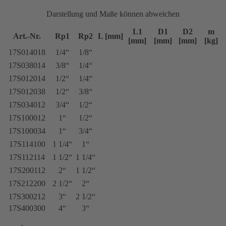
Darstellung und Maße können abweichen
L1
D1
D2
m
Art.-Nr.
Rp1
Rp2
L [mm]
[mm]
[mm]
[mm]
[kg]
17S014018
1/4“
1/8“
17S038014
3/8“
1/4“
17S012014
1/2“
1/4“
17S012038
1/2“
3/8“
17S034012
3/4“
1/2“
17S100012
1“
1/2“
17S100034
1“
3/4“
17S114100
1 1/4“
1“
17S112114
1 1/2“
1 1/4“
17S200112
2“
1 1/2“
17S212200
2 1/2“
2“
17S300212
3“
2 1/2“
17S400300
4“
3“