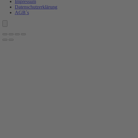
Impressum
Datenschutz­erklärung
Akzeptieren
AGB´s
powered by
Usercentrics Consent
Management Platform
&
eRecht24