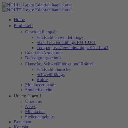
Zum
Inhalt
springen
Home
Produkte
Gewindefittings
Edelstahl Gewindefittings
Stahl Gewindefittings EN 10241
Temperguss Gewindefittings EN 10242
Edelstahl-Armaturen
Befestigungstechnik
Flansche, Schweißfittings und Rohre
Edelstahl Flansche
Schweißfittings
Rohre
Montagezubehör
Sonderbauteile
Unternehmen
Über uns
News
Mitarbeiter
Stellenangebote
Branchen
Kontakt