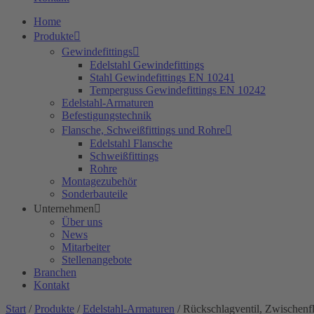
Home
Produkte
Gewindefittings
Edelstahl Gewindefittings
Stahl Gewindefittings EN 10241
Temperguss Gewindefittings EN 10242
Edelstahl-Armaturen
Befestigungstechnik
Flansche, Schweißfittings und Rohre
Edelstahl Flansche
Schweißfittings
Rohre
Montagezubehör
Sonderbauteile
Unternehmen
Über uns
News
Mitarbeiter
Stellenangebote
Branchen
Kontakt
Start
/
Produkte
/
Edelstahl-Armaturen
/ Rückschlagventil, Zwischenf