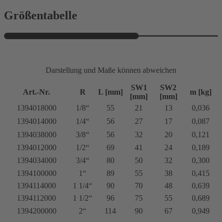
Größentabelle
Darstellung und Maße können abweichen
SW1
SW2
Art.-Nr.
R
L [mm]
m [kg]
[mm]
[mm]
1394018000
1/8“
55
21
13
0,036
1394014000
1/4“
56
27
17
0,087
1394038000
3/8“
56
32
20
0,121
1394012000
1/2“
69
41
24
0,189
1394034000
3/4“
80
50
32
0,300
1394100000
1“
89
55
38
0,415
1394114000
1 1/4“
90
70
48
0,639
1394112000
1 1/2“
96
75
55
0,689
1394200000
2“
114
90
67
0,949