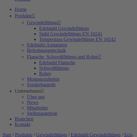
Home
Produkte
Gewindefittings
Edelstahl Gewindefittings
Stahl Gewindefittings EN 10241
Temperguss Gewindefittings EN 10242
Edelstahl-Armaturen
Befestigungstechnik
Flansche, Schweißfittings und Rohre
Edelstahl Flansche
Schweißfittings
Rohre
Montagezubehör
Sonderbauteile
Unternehmen
Über uns
News
Mitarbeiter
Stellenangebote
Branchen
Kontakt
Start
/
Produkte
/
Gewindefittings
/
Edelstahl Gewindefittings
/
Eco-