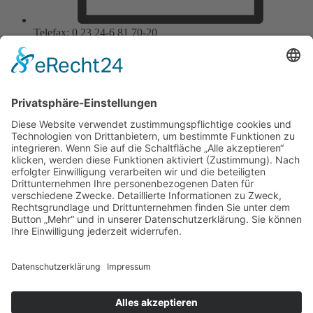
Telefax: 0 23 24-6 81 70-20
E-Mail: info@nolte-edelstahl.de
Wir benötigen Ihre
Zustimmung, um den
Google Maps-Service zu
laden!
Wir verwenden einen Service eines
Drittanbieters, um Karteninhalte
einzubetten. Dieser Service kann
Daten zu Ihren Aktivitäten
sammeln. Bitte lesen Sie die Details
durch und stimmen Sie der
Nutzung des Service zu, um diese
Karte anzuzeigen.
© 2024 Nolte Edelstahl GmbH | Alle Rechte vorbehalten
Mehr Informationen