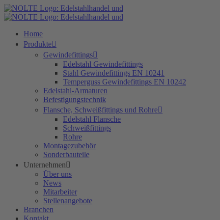
Zum
Inhalt
springen
Home
Produkte
Gewindefittings
Edelstahl Gewindefittings
Stahl Gewindefittings EN 10241
Temperguss Gewindefittings EN 10242
Edelstahl-Armaturen
Befestigungstechnik
Flansche, Schweißfittings und Rohre
Edelstahl Flansche
Schweißfittings
Rohre
Montagezubehör
Sonderbauteile
Unternehmen
Über uns
News
Mitarbeiter
Stellenangebote
Branchen
Kontakt