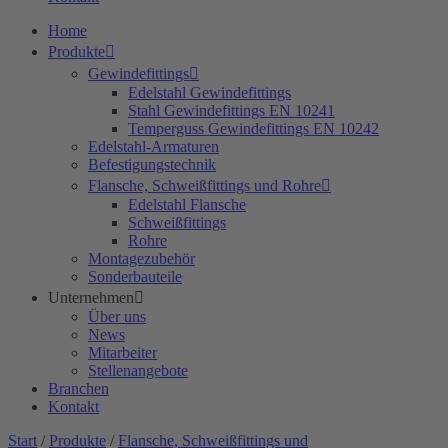
Home
Produkte
Gewindefittings
Edelstahl Gewindefittings
Stahl Gewindefittings EN 10241
Temperguss Gewindefittings EN 10242
Edelstahl-Armaturen
Befestigungstechnik
Flansche, Schweißfittings und Rohre
Edelstahl Flansche
Schweißfittings
Rohre
Montagezubehör
Sonderbauteile
Unternehmen
Über uns
News
Mitarbeiter
Stellenangebote
Branchen
Kontakt
Start
/
Produkte
/
Flansche, Schweißfittings und