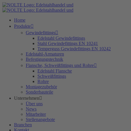
Zum
Inhalt
springen
Home
Produkte
Gewindefittings
Edelstahl Gewindefittings
Stahl Gewindefittings EN 10241
Temperguss Gewindefittings EN 10242
Edelstahl-Armaturen
Befestigungstechnik
Flansche, Schweißfittings und Rohre
Edelstahl Flansche
Schweißfittings
Rohre
Montagezubehör
Sonderbauteile
Unternehmen
Über uns
News
Mitarbeiter
Stellenangebote
Branchen
Kontakt