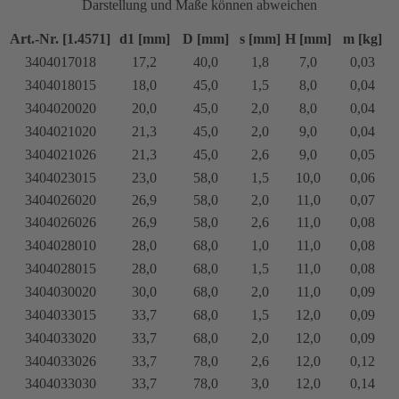
Darstellung und Maße können abweichen
Art.-Nr. [1.4571]
d1 [mm]
D [mm]
s [mm]
H [mm]
m [kg]
3404017018
17,2
40,0
1,8
7,0
0,03
3404018015
18,0
45,0
1,5
8,0
0,04
3404020020
20,0
45,0
2,0
8,0
0,04
3404021020
21,3
45,0
2,0
9,0
0,04
3404021026
21,3
45,0
2,6
9,0
0,05
3404023015
23,0
58,0
1,5
10,0
0,06
3404026020
26,9
58,0
2,0
11,0
0,07
3404026026
26,9
58,0
2,6
11,0
0,08
3404028010
28,0
68,0
1,0
11,0
0,08
3404028015
28,0
68,0
1,5
11,0
0,08
3404030020
30,0
68,0
2,0
11,0
0,09
3404033015
33,7
68,0
1,5
12,0
0,09
3404033020
33,7
68,0
2,0
12,0
0,09
3404033026
33,7
78,0
2,6
12,0
0,12
3404033030
33,7
78,0
3,0
12,0
0,14