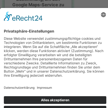
Google Maps-Service zu
laden!
Wir verwenden einen Service eines
Drittanbieters, um Karteninhalte
einzubetten. Dieser Service kann
Daten zu Ihren Aktivitäten
sammeln. Bitte lesen Sie die Details
durch und stimmen Sie der
Nutzung des Service zu, um diese
Karte anzuzeigen.
© 2024 Nolte Edelstahl GmbH | Alle Rechte vorbehalten
Mehr Informationen
Impressum
Datenschutz­erklärung
Akzeptieren
AGB´s
powered by
Usercentrics Consent
Management Platform
&
eRecht24